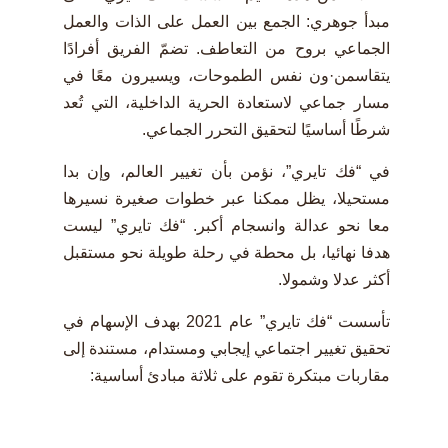
مبدأ جوهري: الجمع بين العمل على الذات والعمل
الجماعي بروح من التعاطف. تضمّ الفريق أفرادًا
يتقاسمن·ون نفس الطموحات، ويسيرون معًا في
مسار جماعي لاستعادة الحرية الداخلية، التي تُعد
شرطًا أساسيًا لتحقيق التحرر الجماعي.
في “فك تايري”، نؤمن بأن تغيير العالم، وإن بدا
مستحيلا، يظل ممكنا عبر خطوات صغيرة نسيرها
معا نحو عدالة وانسجام أكبر. “فك تايري” ليست
هدفا نهائيا، بل محطة في رحلة طويلة نحو مستقبل
أكثر عدلا وشمولا.
تأسست “فك تايري” عام 2021 بهدف الإسهام في
تحقيق تغيير اجتماعي إيجابي ومستدام، مستندة إلى
مقاربات مبتكرة تقوم على ثلاثة مبادئ أساسية: