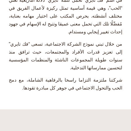
في اسم “فك تايري” تحمل كلمة “تايري” دلالة أمازيغية تعني
“الحب”، وهي قيمة أساسية تمثل ركيزة لأعمال الفريق في
مختلف أنشطته. يحرص المكتب على اختيار مهامه بعناية،
مُفضِّلًا تلك التي تحمل معنى عميقا وتتيح له الإسهام في جهود
إحداث تغيير إيجابي ومستدام.
من خلال تبني نموذج الشركة الاجتماعية، تسعى “فك تايري”
إلى تعزيز قدرات الأفراد والمجتمعات، حيث ترافق منذ
سنوات طويلة المجموعات الناشئة والمنظمات المؤسسية
لتحسين ممارساتها التدخلية.
شركتنا ملتزمة التزاما راسخا بالرفاهية الشاملة، مع دمج
الحب والتحول الاجتماعي في جوهر كل مبادرة تقودها.