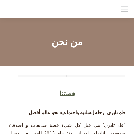
من نحن
قصتنا
فك تايري: رحلة إنسانية واجتماعية نحو عالم أفضل
“فك تايري” هي قبل كل شيء قصة صديقات و أصدقاء
جمعهمن الالتزام الميداني منذ عام 2013 للعمل في مجال