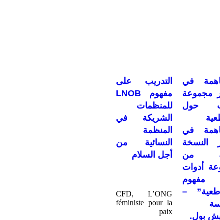
اهمة في
التدريب على
ر مجموعة
مفهوم LNOB
ات حول
للمنظمات
عية
الشريكة في
اهمة في
المنظمة
ر النسخة
النسائية من
نية من
أجل السلام
عة أدوات
 مفهوم
اطعية” –
CFD, L’ONG
féministe pour la
ة
paix
يش بول.