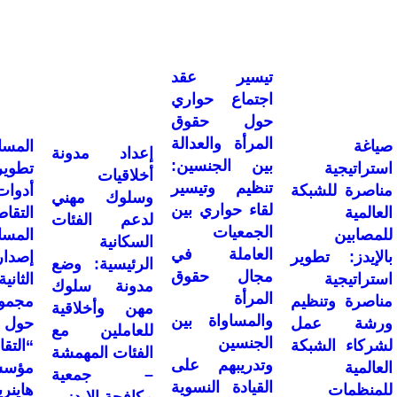
تيسير عقد
اجتماع حواري
حول حقوق
المرأة والعدالة
صياغة
المس
إعداد مدونة
بين الجنسين:
استراتيجية
تطوي
أخلاقيات
تنظيم وتيسير
مناصرة للشبكة
أدو
وسلوك مهني
لقاء حواري بين
العالمية
التقاط
لدعم الفئات
الجمعيات
للمصابين
المس
السكانية
العاملة في
بالإيدز: تطوير
إصدا
الرئيسية: وضع
مجال حقوق
استراتيجية
الثا
مدونة سلوك
المرأة
مناصرة وتنظيم
مجمو
مهن وأخلاقية
والمساواة بين
ورشة عمل
حول
للعاملين مع
الجنسين
لشركاء الشبكة
“التق
الفئات المهمشة
وتدريبهم على
العالمية
مؤسس
– جمعية
القيادة النسوية
للمنظمات
هاينر