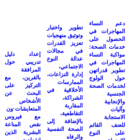
دعم النساء
تطوير واختبار
المهاجرات في
وتوثيق منهجيات
الحصول على
تعزيز القدرات
خدمات الصحة:
في مجالات
إعداد دليل
مواكبة النساء
عدالة النوع
تدريبي حول
المهاجرات في
الاجتماعي،
المرافقة
تطوير قدراتهن
إدارة النزاعات،
بالقرين، مع
حول الولوج
الممارسات
التركيز على
لخدمات الصحة
الأخلاقية في
البحث عن
الجنسية
الشراكة،
الأشخاص
والإنجابية
المقاربة
المتعايشات·ون
وآليات
التقاطعية،
مع فيروس
الاستجابة
بالإضافة إلى
نقص المناعة
للعنف القائم
الصحة النفسية
البشرية الذين
على النوع
والرفاه