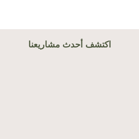
اكتشف أحدث مشاريعنا
Cycle d’accompagnement thérapeutique
des migrant·es parmi les femmes
intervenant en première ligne auprès de
leurs communautés ; Guide des pratiques
de soutien en santé mentale à destination