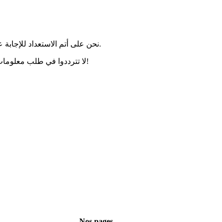
نحن على أتم الاستعداد للإجابة على جميع أسئلتكمن ومساعدتكمن في حل أي مشكلات لوجستية.
لا تترددوا في طلب معلومات إضافية أو تقديم طلب عرض سعرتقديري بكل سهولة و بسرعة!
Nos pages