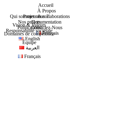
Accueil
À Propos
Qui sommes nous ?
Projets & collaborations
Nos projets
Documentation
Vision & Valeurs
Publications
Contactez-Nous
Responsabilité sociétale
Français
Domaines de compétence
English
Équipe
العربية
Français