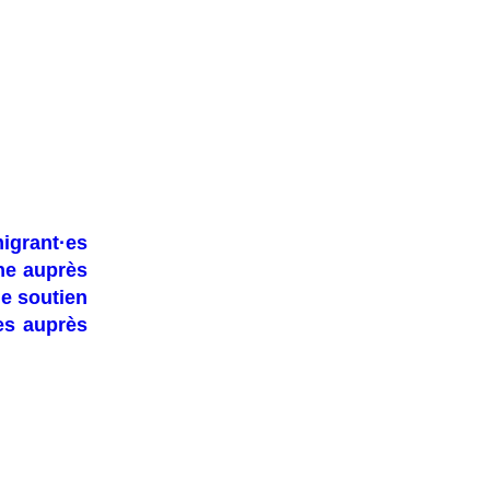
igrant·es
ne auprès
e soutien
es auprès