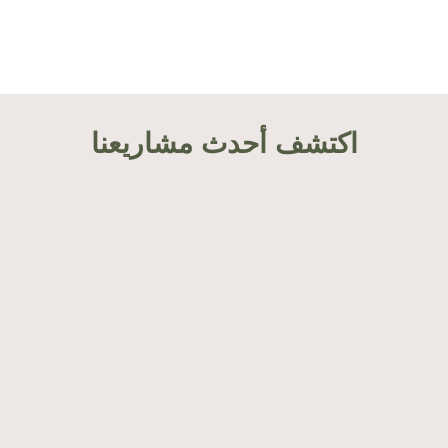
اكتشف أحدث مشاريعنا
Cycle d’accompagnement thérapeutique
des migrant·es parmi les femmes
intervenant en première ligne auprès de
leurs communautés ; Guide des pratiques
de soutien en santé mentale à destination
des intervant·es auprès des migrant·es au