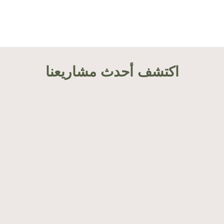
اكتشف أحدث مشاريعنا
Cycle d’accompagnement thérapeutique
des migrant·es parmi les femmes
intervenant en première ligne auprès de
leurs communautés ; Guide des pratiques
de soutien en santé mentale à destination
des intervant·es auprès des migrant·es au