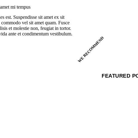
 amet mi tempus
ies est. Suspendisse sit amet ex sit
 commodo vel sit amet quam. Fusce
isis et molestie non, feugiat in tortor.
vida ante et condimentum vestibulum.
WE RECOMMEND
FEATURED P