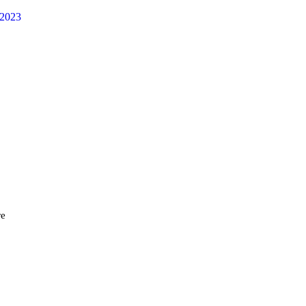
 2023
 School
s sed eros eget posuere.
lentesque!
re