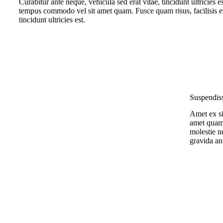
Curabitur ante neque, vehicula sed erat vitae, tincidunt ultricies e
tempus commodo vel sit amet quam. Fusce quam risus, facilisis et 
tincidunt ultricies est.
Suspendiss
Amet ex s
amet quam.
molestie n
gravida an