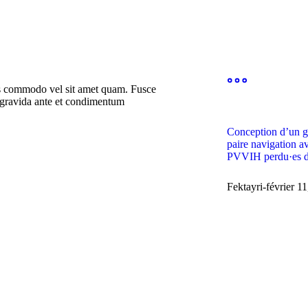
pus commodo vel sit amet quam. Fusce
um gravida ante et condimentum
Conception d’un gu
paire navigation a
PVVIH perdu·es d
Fektayri
février 1