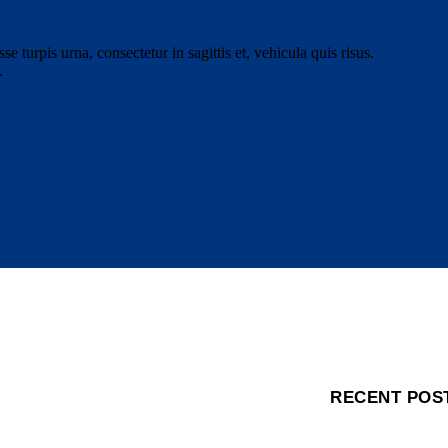
e turpis urna, consectetur in sagittis et, vehicula quis risus.
.
RECENT POS