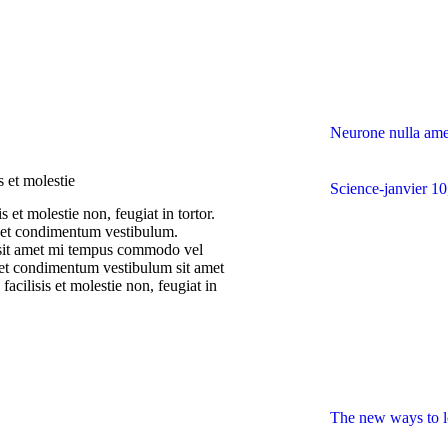
Neurone nulla ame
s et molestie
Science
janvier 1
s et molestie non, feugiat in tortor.
 et condimentum vestibulum.
 sit amet mi tempus commodo vel
 et condimentum vestibulum sit amet
acilisis et molestie non, feugiat in
The new ways to l