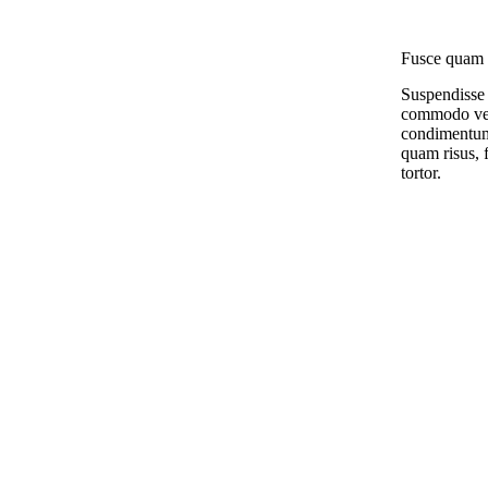
Fusce quam 
Suspendisse 
commodo vel
condimentum
quam risus, f
tortor.