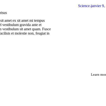
Science
janvier 9,
risus
sit amet ex sit amet mi tempus
 vestibulum gravida ante et
 vestibulum sit amet quam. Fusce
acilisis et molestie non, feugiat in
Programming
Mauris maximu
Integer at pel
Learn mo