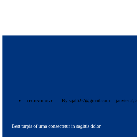
By sqalli.97@gmail.com
janvier 2,
TECHNOLOGY
Best turpis of urna consectetur in sagittis dolor