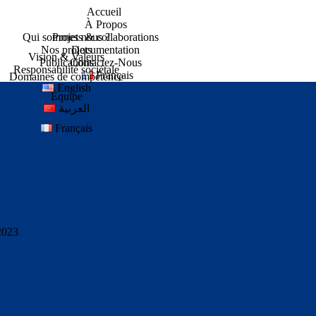
Accueil
À Propos
Qui sommes nous ?
Projets & collaborations
Nos projets
Documentation
Vision & Valeurs
Publications
Contactez-Nous
Responsabilité sociétale
Français
Domaines de compétence
English
Équipe
العربية
Français
 2023