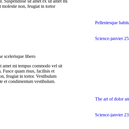
st. Suspendisse sit amet ex sit amet mi
molestie non, feugiat in tortor
Pellentesque habit
Science
janvier 2
e scelerisque libero
it amet mi tempus commodo vel sit
 Fusce quam risus, facilisis et
on, feugiat in tortor. Vestibulum
te et condimentum vestibulum.
The art of dolor am
Science
janvier 2