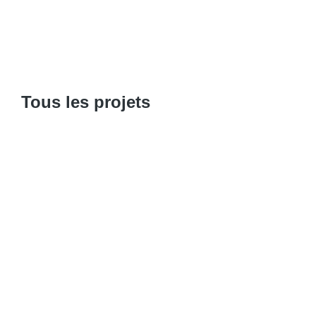
Tous les projets
Rédaction des contenus des vidéos éducat
l’intersectionnalité et ses notions connexes 
darija accessible au grand public
Fondation Heinrich Böll